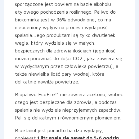
sporządzone jest bowiem na bazie alkoholu
etylowego pochodzenia roślinnego. Paliwo do
biokominka jest w 96% odwodnione, co ma
nieoceniony wpływ na proces i wydajność
spalania. Jego produktami są tylko dwutlenek
węgla, który wydziela się w małych,
bezpiecznych dla zdrowia ilościach (jego ilość
można porównać do ilości CO2 , jaka zawiera się
w wydychanym przez człowieka powietrzu), a
także niewielka ilość pary wodnej, która
delikatnie nawilża powietrze.
Biopaliwo EcoFire™ nie zawiera acetonu, wobec
czego jest bezpieczne dla zdrowia, a podczas
spalania nie wydziela nieprzyjemnych zapachów.
Pali się delikatnym i równomiernym płomieniem.
Bioetanol jest ponadto bardzo wydajny,
ponieważ
1 litr spala sie nawet do 5-6 godzin.