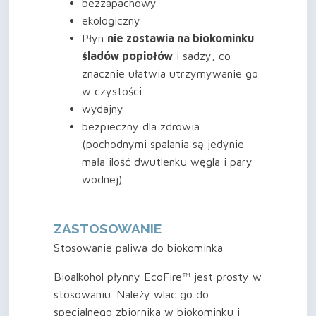
bezzapachowy
ekologiczny
Płyn
nie zostawia na biokominku
śladów popiołów
i sadzy, co
znacznie ułatwia utrzymywanie go
w czystości.
wydajny
bezpieczny dla zdrowia
(pochodnymi spalania są jedynie
mała ilość dwutlenku węgla i pary
wodnej)
ZASTOSOWANIE
Stosowanie paliwa do biokominka
Bioalkohol płynny EcoFire™ jest prosty w
stosowaniu. Należy wlać go do
specjalnego zbiornika w biokominku i